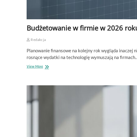
Budżetowanie w firmie w 2026 roku
Redakcja
Planowanie finansowe na kolejny rok wygląda inaczej ni
rosnące wydatki na technologię wymuszają na firmach
Budżetowanie
View More
w
firmie
w
2026
roku:
co
warto
wiedzieć