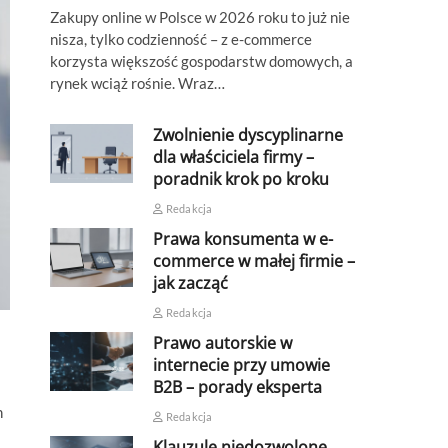
Zakupy online w Polsce w 2026 roku to już nie
nisza, tylko codzienność – z e-commerce
korzysta większość gospodarstw domowych, a
rynek wciąż rośnie. Wraz…
Zwolnienie dyscyplinarne
dla właściciela firmy –
poradnik krok po kroku
Redakcja
Prawa konsumenta w e-
commerce w małej firmie –
jak zacząć
Redakcja
Prawo autorskie w
internecie przy umowie
B2B – porady eksperta
h
Redakcja
Klauzule niedozwolone