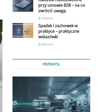
przy umowie B2B – na co
zwrócić uwagę
Redakcja
Spadek i zachowek w
praktyce – praktyczne
wskazówki
Redakcja
PRZEMYSL