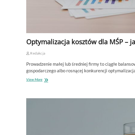
Optymalizacja kosztów dla MŚP – j
Redakcja
Prowadzenie małej lub średniej firmy to ciągłe balan
gospodarczego albo rosnącej konkurencji optymalizacj
Optymalizacja
View More
kosztów
dla
MŚP
–
jak
zacząć