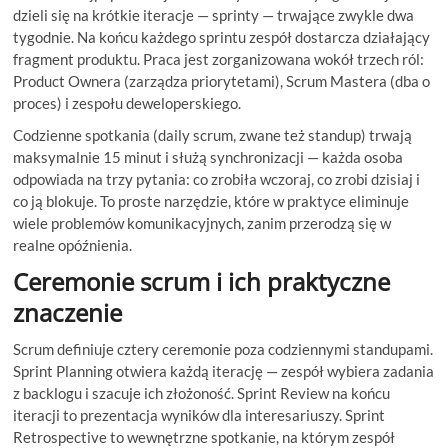
dzieli się na krótkie iteracje — sprinty — trwające zwykle dwa
tygodnie. Na końcu każdego sprintu zespół dostarcza działający
fragment produktu. Praca jest zorganizowana wokół trzech ról:
Product Ownera (zarządza priorytetami), Scrum Mastera (dba o
proces) i zespołu deweloperskiego.
Codzienne spotkania (daily scrum, zwane też standup) trwają
maksymalnie 15 minut i służą synchronizacji — każda osoba
odpowiada na trzy pytania: co zrobiła wczoraj, co zrobi dzisiaj i
co ją blokuje. To proste narzędzie, które w praktyce eliminuje
wiele problemów komunikacyjnych, zanim przerodzą się w
realne opóźnienia.
Ceremonie scrum i ich praktyczne
znaczenie
Scrum definiuje cztery ceremonie poza codziennymi standupami.
Sprint Planning otwiera każdą iterację — zespół wybiera zadania
z backlogu i szacuje ich złożoność. Sprint Review na końcu
iteracji to prezentacja wyników dla interesariuszy. Sprint
Retrospective to wewnętrzne spotkanie, na którym zespół