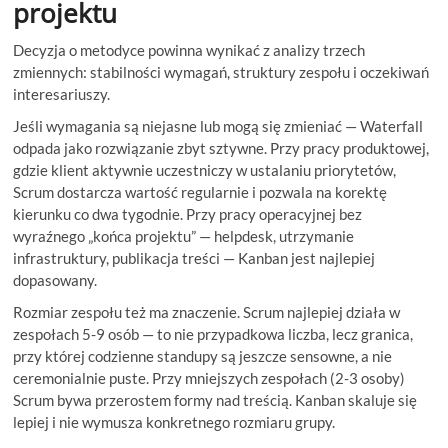
projektu
Decyzja o metodyce powinna wynikać z analizy trzech
zmiennych: stabilności wymagań, struktury zespołu i oczekiwań
interesariuszy.
Jeśli wymagania są niejasne lub mogą się zmieniać — Waterfall
odpada jako rozwiązanie zbyt sztywne. Przy pracy produktowej,
gdzie klient aktywnie uczestniczy w ustalaniu priorytetów,
Scrum dostarcza wartość regularnie i pozwala na korektę
kierunku co dwa tygodnie. Przy pracy operacyjnej bez
wyraźnego „końca projektu” — helpdesk, utrzymanie
infrastruktury, publikacja treści — Kanban jest najlepiej
dopasowany.
Rozmiar zespołu też ma znaczenie. Scrum najlepiej działa w
zespołach 5-9 osób — to nie przypadkowa liczba, lecz granica,
przy której codzienne standupy są jeszcze sensowne, a nie
ceremonialnie puste. Przy mniejszych zespołach (2-3 osoby)
Scrum bywa przerostem formy nad treścią. Kanban skaluje się
lepiej i nie wymusza konkretnego rozmiaru grupy.