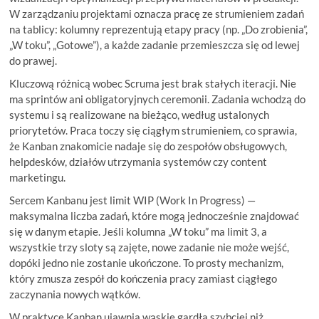
W zarządzaniu projektami oznacza pracę ze strumieniem zadań
na tablicy: kolumny reprezentują etapy pracy (np. „Do zrobienia”,
„W toku”, „Gotowe”), a każde zadanie przemieszcza się od lewej
do prawej.
Kluczową różnicą wobec Scruma jest brak stałych iteracji. Nie
ma sprintów ani obligatoryjnych ceremonii. Zadania wchodzą do
systemu i są realizowane na bieżąco, według ustalonych
priorytetów. Praca toczy się ciągłym strumieniem, co sprawia,
że Kanban znakomicie nadaje się do zespołów obsługowych,
helpdesków, działów utrzymania systemów czy content
marketingu.
Sercem Kanbanu jest limit WIP (Work In Progress) —
maksymalna liczba zadań, które mogą jednocześnie znajdować
się w danym etapie. Jeśli kolumna „W toku” ma limit 3, a
wszystkie trzy sloty są zajęte, nowe zadanie nie może wejść,
dopóki jedno nie zostanie ukończone. To prosty mechanizm,
który zmusza zespół do kończenia pracy zamiast ciągłego
zaczynania nowych wątków.
W praktyce Kanban ujawnia wąskie gardła szybciej niż