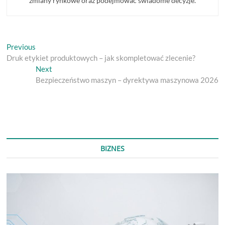
zmiany rynkowe oraz podejmować świadome decyzje.
Nawigacja
Previous
Previous
post:
Druk etykiet produktowych – jak skompletować zlecenie?
wpisu
Next
Next
post:
Bezpieczeństwo maszyn – dyrektywa maszynowa 2026
BIZNES