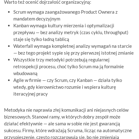
Warto też ocenić dojrzałość organizacyjną:
Scrum wymaga zaangażowanego Product Ownera z
mandatem decyzyjnym
Kanban wymaga kultury mierzenia i optymalizacji
przepływu — bez analizy metryk (czas cyklu, throughput)
staje się tylko ładną tablicą
Waterfall wymaga kompletnej analizy wymagań na starcie
— bez tego projekt sypie się przy pierwszej istotnej zmianie
Wszystkie trzy metodyki potrzebują regularnej
retrospekcji procesu, choć tylko Scrum ma ją formalnie
wbudowaną
Agile w firmie — czy Scrum, czy Kanban — działa tylko
wtedy, gdy kierownictwo rozumie i wspiera kulturę
iteracyjnej pracy
Metodyka nie naprawia złej komunikacji ani niejasnych celów
biznesowych. Stanowi ramy, w których dobry zespół może
działać efektywnie — ale sama w sobie nie jest gwarancją
sukcesu. Firmy, które wdrażają Scruma, licząc na automatyczne
przyspieszenie, często rozczarowują się, bo nie zmieniają