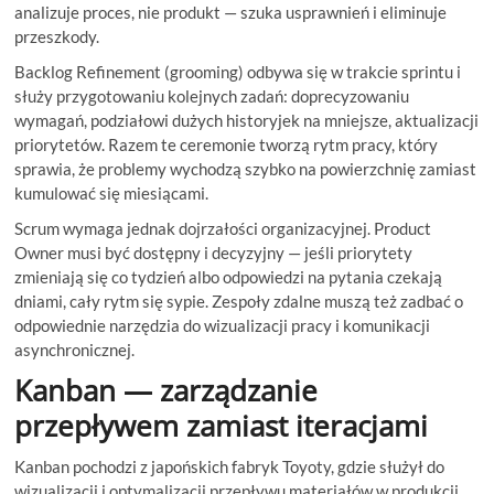
analizuje proces, nie produkt — szuka usprawnień i eliminuje
przeszkody.
Backlog Refinement (grooming) odbywa się w trakcie sprintu i
służy przygotowaniu kolejnych zadań: doprecyzowaniu
wymagań, podziałowi dużych historyjek na mniejsze, aktualizacji
priorytetów. Razem te ceremonie tworzą rytm pracy, który
sprawia, że problemy wychodzą szybko na powierzchnię zamiast
kumulować się miesiącami.
Scrum wymaga jednak dojrzałości organizacyjnej. Product
Owner musi być dostępny i decyzyjny — jeśli priorytety
zmieniają się co tydzień albo odpowiedzi na pytania czekają
dniami, cały rytm się sypie. Zespoły zdalne muszą też zadbać o
odpowiednie narzędzia do wizualizacji pracy i komunikacji
asynchronicznej.
Kanban — zarządzanie
przepływem zamiast iteracjami
Kanban pochodzi z japońskich fabryk Toyoty, gdzie służył do
wizualizacji i optymalizacji przepływu materiałów w produkcji.