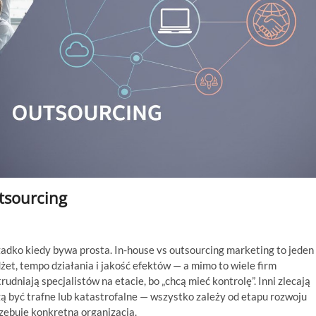
tsourcing
zadko kiedy bywa prosta. In-house vs outsourcing marketing to jeden
et, tempo działania i jakość efektów — a mimo to wiele firm
udniają specjalistów na etacie, bo „chcą mieć kontrolę”. Inni zlecają
gą być trafne lub katastrofalne — wszystko zależy od etapu rozwoju
zebuje konkretna organizacja.