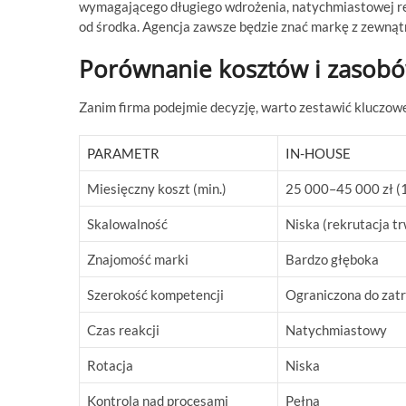
wymagającego długiego wdrożenia, natychmiastowej re
od środka. Agencja zawsze będzie znać markę z zewnątrz 
Porównanie kosztów i zasobó
Zanim firma podejmie decyzję, warto zestawić kluczow
PARAMETR
IN-HOUSE
Miesięczny koszt (min.)
25 000–45 000 zł (
Skalowalność
Niska (rekrutacja t
Znajomość marki
Bardzo głęboka
Szerokość kompetencji
Ograniczona do zat
Czas reakcji
Natychmiastowy
Rotacja
Niska
Kontrola nad procesami
Pełna