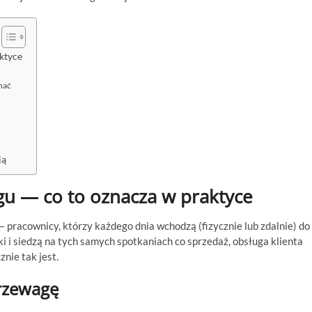
ktyce
nać
ją
u — co to oznacza w praktyce
— pracownicy, którzy każdego dnia wchodzą (fizycznie lub zdalnie) do
ki i siedzą na tych samych spotkaniach co sprzedaż, obsługa klienta
znie tak jest.
rzewagę