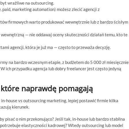
zbyt wrażliwe na outsourcing.
 paid, marketing automation) możesz zlecić agencji z
ertów firmowych warto produkować wewnętrznie lub z bardzo ścisłym
ę wewnętrzną — nie oddawaj oceny skuteczności działań temu, kto te
ami agencji, która je już ma — często to przeważa decyzję.
irmy na bardzo wczesnym etapie, z budżetem do 5 000 zł miesięcznie
. W ich przypadku agencja lub dobry freelancer jest często jedyną
, które naprawdę pomagają
in-house vs outsourcing marketing, lepiej postawić firmie kilka
azują kierunek.
 pisać o nim przekonująco? Jeśli tak, in-house lub bardzo stabilna
 i potrzebuje elastyczności kadrowej? Wtedy outsourcing lub model