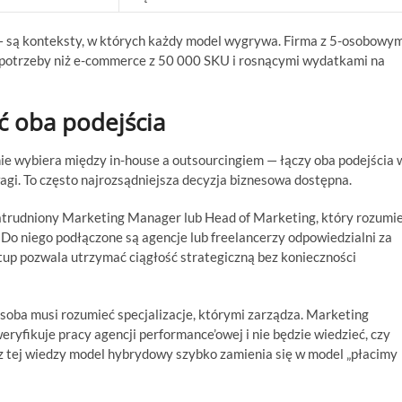
— są konteksty, w których każdy model wygrywa. Firma z 5-osobowy
potrzeby niż e-commerce z 50 000 SKU i rosnącymi wydatkami na
ć oba podejścia
 nie wybiera między in-house a outsourcingiem — łączy oba podejścia 
agi. To często najrozsądniejsza decyzja biznesowa dostępna.
trudniony Marketing Manager lub Head of Marketing, który rozumi
. Do niego podłączone są agencje lub freelancerzy odpowiedzialni za
etup pozwala utrzymać ciągłość strategiczną bez konieczności
oba musi rozumieć specjalizacje, którymi zarządza. Marketing
ryfikuje pracy agencji performance’owej i nie będzie wiedzieć, czy
 tej wiedzy model hybrydowy szybko zamienia się w model „płacimy