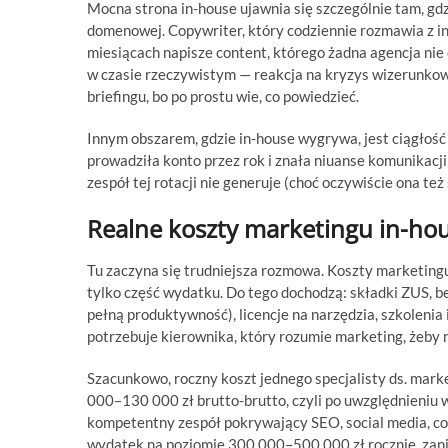
Mocna strona in-house ujawnia się szczególnie tam, gdz
domenowej. Copywriter, który codziennie rozmawia z 
miesiącach napisze content, którego żadna agencja nie
w czasie rzeczywistym — reakcja na kryzys wizerunkowy
briefingu, bo po prostu wie, co powiedzieć.
Innym obszarem, gdzie in-house wygrywa, jest ciągłość 
prowadziła konto przez rok i znała niuanse komunikacji
zespół tej rotacji nie generuje (choć oczywiście ona też 
Realne koszty marketingu in-hou
Tu zaczyna się trudniejsza rozmowa. Koszty marketing
tylko część wydatku. Do tego dochodzą: składki ZUS, b
pełną produktywność), licencje na narzędzia, szkolenia
potrzebuje kierownika, który rozumie marketing, żeby 
Szacunkowo, roczny koszt jednego specjalisty ds. mark
000–130 000 zł brutto-brutto, czyli po uwzględnieniu
kompetentny zespół pokrywający SEO, social media, con
wydatek na poziomie 300 000–500 000 zł rocznie, zani