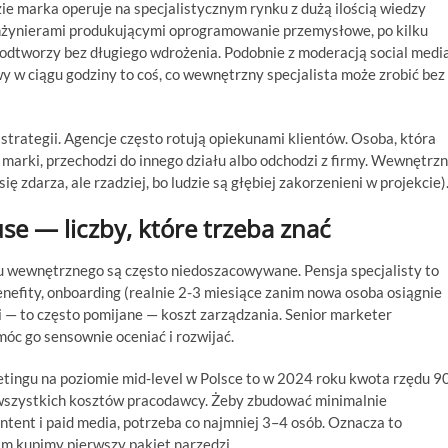
ie marka operuje na specjalistycznym rynku z dużą ilością wiedzy
inżynierami produkującymi oprogramowanie przemysłowe, po kilku
 odtworzy bez długiego wdrożenia. Podobnie z moderacją social medi
 w ciągu godziny to coś, co wewnętrzny specjalista może zrobić bez
strategii. Agencje często rotują opiekunami klientów. Osoba, która
 marki, przechodzi do innego działu albo odchodzi z firmy. Wewnętrz
się zdarza, ale rzadziej, bo ludzie są głębiej zakorzenieni w projekcie)
se — liczby, które trzeba znać
u wewnętrznego są często niedoszacowywane. Pensja specjalisty to
enefity, onboarding (realnie 2-3 miesiące zanim nowa osoba osiągnie
 i — to często pomijane — koszt zarządzania. Senior marketer
móc go sensownie oceniać i rozwijać.
etingu na poziomie mid-level w Polsce to w 2024 roku kwota rzędu 9
 wszystkich kosztów pracodawcy. Żeby zbudować minimalnie
tent i paid media, potrzeba co najmniej 3–4 osób. Oznacza to
m kupimy pierwszy pakiet narzędzi.