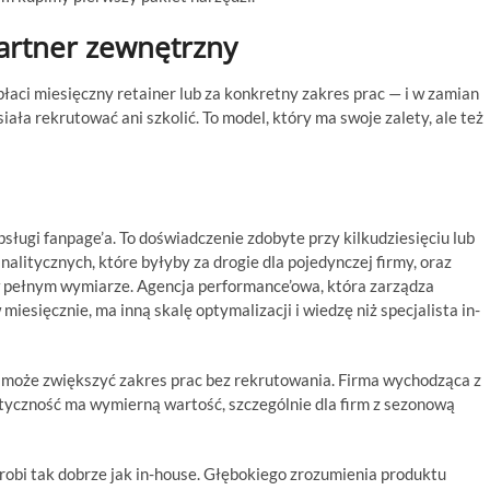
artner zewnętrzny
łaci miesięczny retainer lub za konkretny zakres prac — i w zamian
iała rekrutować ani szkolić. To model, który ma swoje zalety, ale też
sługi fanpage’a. To doświadczenie zdobyte przy kilkudziesięciu lub
analitycznych, które byłyby za drogie dla pojedynczej firmy, oraz
 w pełnym wymiarze. Agencja performance’owa, która zarządza
esięcznie, ma inną skalę optymalizacji i wiedzę niż specjalista in-
 może zwiększyć zakres prac bez rekrutowania. Firma wychodząca z
styczność ma wymierną wartość, szczególnie dla firm z sezonową
robi tak dobrze jak in-house. Głębokiego zrozumienia produktu