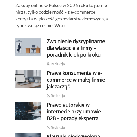
Zakupy online w Polsce w 2026 roku to już nie
nisza, tylko codzienność – z e-commerce
korzysta większość gospodarstw domowych, a
rynek wciąż rośnie. Wraz…
Zwolnienie dyscyplinarne
dla właściciela firmy –
poradnik krok po kroku
Redakcja
Prawa konsumenta w e-
commerce w małej firmie –
jak zacząć
Redakcja
Prawo autorskie w
internecie przy umowie
B2B – porady eksperta
Redakcja
Klauzule niedozwolone