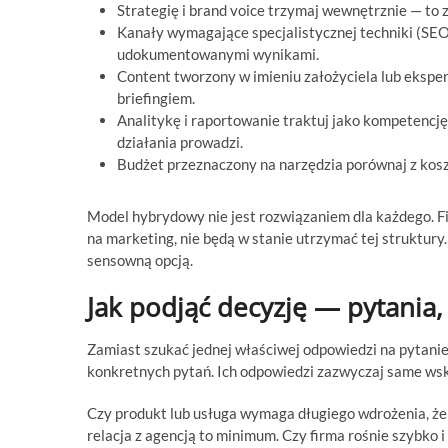
Strategię i brand voice trzymaj wewnętrznie — to 
Kanały wymagające specjalistycznej techniki (SEO,
udokumentowanymi wynikami.
Content tworzony w imieniu założyciela lub eksp
briefingiem.
Analitykę i raportowanie traktuj jako kompetencj
działania prowadzi.
Budżet przeznaczony na narzędzia porównaj z koszt
Model hybrydowy nie jest rozwiązaniem dla każdego. F
na marketing, nie będą w stanie utrzymać tej struktury
sensowną opcją.
Jak podjąć decyzję — pytania
Zamiast szukać jednej właściwej odpowiedzi na pytanie 
konkretnych pytań. Ich odpowiedzi zazwyczaj same wsk
Czy produkt lub usługa wymaga długiego wdrożenia, żeby
relacja z agencją to minimum. Czy firma rośnie szybko