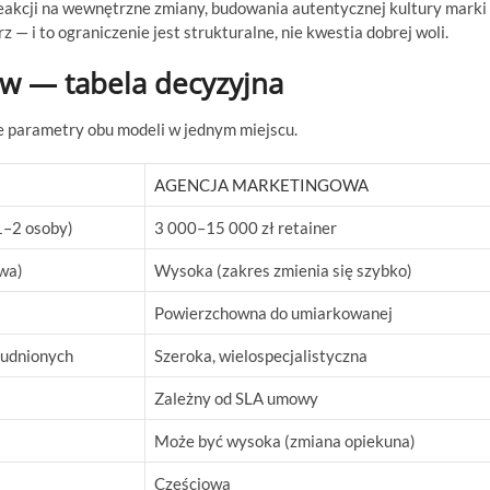
akcji na wewnętrzne zmiany, budowania autentycznej kultury marki
— i to ograniczenie jest strukturalne, nie kwestia dobrej woli.
w — tabela decyzyjna
e parametry obu modeli w jednym miejscu.
AGENCJA MARKETINGOWA
1–2 osoby)
3 000–15 000 zł retainer
rwa)
Wysoka (zakres zmienia się szybko)
Powierzchowna do umiarkowanej
rudnionych
Szeroka, wielospecjalistyczna
Zależny od SLA umowy
Może być wysoka (zmiana opiekuna)
Częściowa