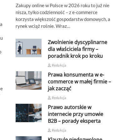
Zakupy online w Polsce w 2026 roku to już nie
nisza, tylko codzienność – z e-commerce
korzysta większość gospodarstw domowych, a
ta
rynek wciąż rośnie. Wraz…
ku
Zwolnienie dyscyplinarne
dla właściciela firmy –
o
poradnik krok po kroku
Redakcja
Prawa konsumenta w e-
commerce w małej firmie –
jak zacząć
ie
y
Redakcja
Prawo autorskie w
internecie przy umowie
B2B – porady eksperta
Redakcja
Klauzule niedozwolone