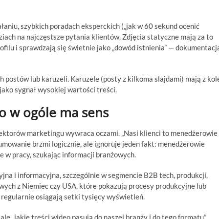
ałaniu, szybkich poradach eksperckich („jak w 60 sekund ocenić
iach na najczęstsze pytania klientów. Zdjęcia statyczne mają za to
ilu i sprawdzają się świetnie jako „dowód istnienia” — dokumentacj
 postów lub karuzeli. Karuzele (posty z kilkoma slajdami) mają z kol
ako sygnał wysokiej wartości treści.
to w ogóle ma sens
rektorów marketingu wywraca oczami. „Nasi klienci to menedżerowie
umowanie brzmi logicznie, ale ignoruje jeden fakt: menedżerowie
ie w pracy, szukając informacji branżowych.
jna i informacyjna, szczególnie w segmencie B2B tech, produkcji,
łowych z Niemiec czy USA, które pokazują procesy produkcyjne lub
regularnie osiągają setki tysięcy wyświetleń.
le „jakie treści wideo pasują do naszej branży i do tego formatu”.