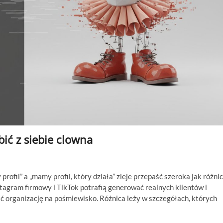
bić z siebie clowna
rofil” a „mamy profil, który działa” zieje przepaść szeroka jak różni
tagram firmowy i TikTok potrafią generować realnych klientów i
 organizację na pośmiewisko. Różnica leży w szczegółach, których