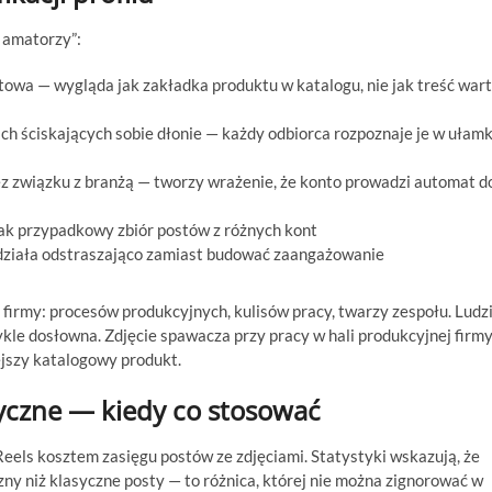
ą amatorzy”:
towa — wygląda jak zakładka produktu w katalogu, nie jak treść war
ch ściskających sobie dłonie — każdy odbiorca rozpoznaje je w ułam
z związku z branżą — tworzy wrażenie, że konto prowadzi automat d
 jak przypadkowy zbiór postów z różnych kont
ziała odstraszająco zamiast budować zaangażowanie
firmy: procesów produkcyjnych, kulisów pracy, twarzy zespołu. Ludz
wykle dosłowna. Zdjęcie spawacza przy pracy w hali produkcyjnej firm
ejszy katalogowy produkt.
tyczne — kiedy co stosować
els kosztem zasięgu postów ze zdjęciami. Statystyki wskazują, że
zny niż klasyczne posty — to różnica, której nie można zignorować w