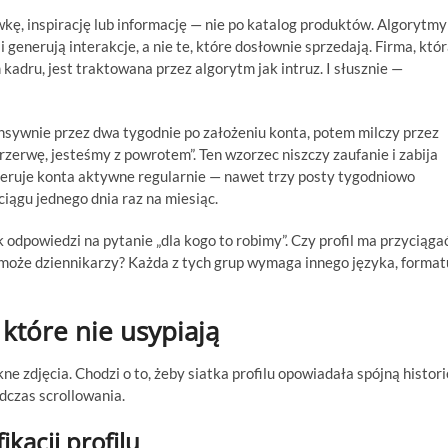
ę, inspirację lub informację — nie po katalog produktów. Algorytmy
 generują interakcje, a nie te, które dosłownie sprzedają. Firma, któ
kadru, jest traktowana przez algorytm jak intruz. I słusznie —
ensywnie przez dwa tygodnie po założeniu konta, potem milczy przez
zerwę, jesteśmy z powrotem”. Ten wzorzec niszczy zaufanie i zabija
feruje konta aktywne regularnie — nawet trzy posty tygodniowo
iągu jednego dnia raz na miesiąc.
 odpowiedzi na pytanie „dla kogo to robimy”. Czy profil ma przyciąga
może dziennikarzy? Każda z tych grup wymaga innego języka, format
które nie usypiają
ne zdjęcia. Chodzi o to, żeby siatka profilu opowiadała spójną histori
dczas scrollowania.
kacji profilu