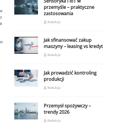
Sensoryka i IoT w
przemyśle – praktyczne
 w
zastosowania
o
Redakcja
ła
Jak sfinansować zakup
bu
maszyny – leasing vs kredyt
Redakcja
Jak prowadzić kontroling
produkcji
Redakcja
Przemysł spożywczy –
trendy 2026
Redakcja