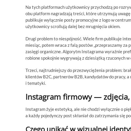
Na tych platformach użytkownicy przychodzą po rozrywk
obu platform nagradzają treści, które utrzymują uwagę i
publikuje wyłącznie posty promocyjne z logo w centrum 
użytkownicy scrollują dalej bez mrugnięcia okiem.
Drugi problem to niespójność. Wiele firm publikuje int
miesiąc, potem wraca z falą postów „przepraszamy za pr
zasięgi organiczne. Algorytm Instagrama wyraźnie pre
robione spokojnie wygrywają z dziesiątką rzuconych w c
Trzeci, najtrudniejszy do przezwyciężenia problem: brak
klientów B2C, partnerów B2B, kandydatów do pracy, a 
i tematyki.
Instagram firmowy — zdjęcia, 
Instagram żyje estetyką, ale nie chodzi wyłącznie o pięk
a każdy pojedynczy post skłaniał do zatrzymania się po
Czego unikać w wizualnej identyfi