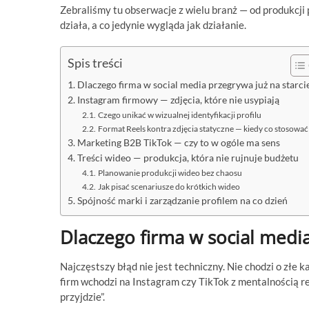
Zebraliśmy tu obserwacje z wielu branż — od produkcji 
działa, a co jedynie wygląda jak działanie.
Spis treści
Dlaczego firma w social media przegrywa już na starci
Instagram firmowy — zdjęcia, które nie usypiają
Czego unikać w wizualnej identyfikacji profilu
Format Reels kontra zdjęcia statyczne — kiedy co stosować
Marketing B2B TikTok — czy to w ogóle ma sens
Treści wideo — produkcja, która nie rujnuje budżetu
Planowanie produkcji wideo bez chaosu
Jak pisać scenariusze do krótkich wideo
Spójność marki i zarządzanie profilem na co dzień
Dlaczego firma w social media
Najczęstszy błąd nie jest techniczny. Nie chodzi o złe 
firm wchodzi na Instagram czy TikTok z mentalnością r
przyjdzie”.