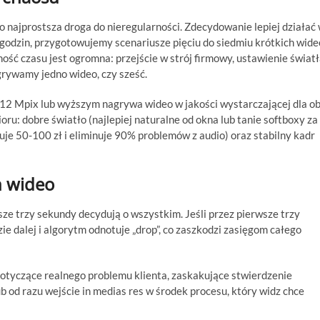
o najprostsza droga do nieregularności. Zdecydowanie lepiej działać
 godzin, przygotowujemy scenariusze pięciu do siedmiu krótkich wide
ć czasu jest ogromna: przejście w strój firmowy, ustawienie świat
agrywamy jedno wideo, czy sześć.
m 12 Mpix lub wyższym nagrywa wideo w jakości wystarczającej dla o
ru: dobre światło (najlepiej naturalne od okna lub tanie softboxy za
je 50-100 zł i eliminuje 90% problemów z audio) oraz stabilny kadr
h wideo
sze trzy sekundy decydują o wszystkim. Jeśli przez pierwsze trzy
ie dalej i algorytm odnotuje „drop”, co zaszkodzi zasięgom całego
dotyczące realnego problemu klienta, zaskakujące stwierdzenie
b od razu wejście in medias res w środek procesu, który widz chce