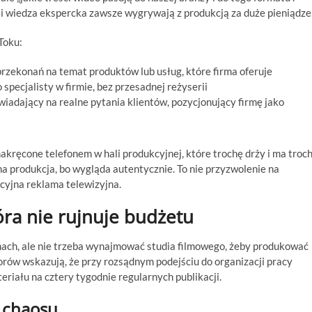
 i wiedza ekspercka zawsze wygrywają z produkcją za duże pieniądze
Toku:
rzekonań na temat produktów lub usług, które firma oferuje
specjalisty w firmie, bez przesadnej reżyserii
wiadający na realne pytania klientów, pozycjonujący firmę jako
akręcone telefonem w hali produkcyjnej, które trochę drży i ma troc
lna produkcja, bo wygląda autentycznie. To nie przyzwolenie na
acyjna reklama telewizyjna.
óra nie rujnuje budżetu
rmach, ale nie trzeba wynajmować studia filmowego, żeby produkować
orów wskazują, że przy rozsądnym podejściu do organizacji pracy
riału na cztery tygodnie regularnych publikacji.
 chaosu