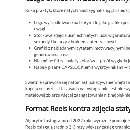
Kilka praktyk, które natychmiast sygnalizują „tu siedz
Logo wyśrodkowane na białym tle jako grafika pos
uwagi
Stockowe zdjęcia uśmiechniętych ludzi w garnitura
sekundy i kojarzy z brakiem autentyczności
Grafiki z nakładanymi cytatami motywacyjnymi be
generowania treści
Niespójne filtry i palety kolorów — profil wygląda
Napisy pisane CAPSLOCKiem z wykrzyknikami — d
Świetnie sprawdza się natomiast pokazywanie wnętrza 
kupują od ludzi — i ta zasada na Instagramie jest niez
metalowej zbierze więcej zaangażowania niż najpiękni
Format Reels kontra zdjęcia sta
Algorytm Instagramu od 2022 roku wyraźnie promuje Re
Reels osiągają średnio 2-3 razy większy zasięg organic