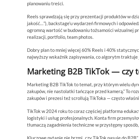
planowaniu treści.
Reels sprawdzają się przy prezentacji produktów w dzi
jakość…”), backstage’u wydarzeń firmowych i odpowiedz
ogromną wartość w budowaniu tożsamości wizualnej prof
realizacji, portfolio, team photos.
Dobry plan to mniej więcej 60% Reels i 40% statycznych
najwyższy wskaźnik zapisywania, co algorytm traktuje j
Marketing B2B TikTok — czy 
Marketing B2B TikTok to temat, przy którym wielu dy
zakupów, nie nastolatki tańczące przed kamerą.” To roz
zakupów i prezesi też scrollują TikToka — często właśn
TikTok w 2024 roku to coraz częściej platforma edukacy
logistyki i usług profesjonalnych. Konta firm przemys
tłumaczą zagadnienia techniczne w przystępny sposób, 
Kluczowe pytanie nie brzmi „czy TikTok pasuje do B2B”, a