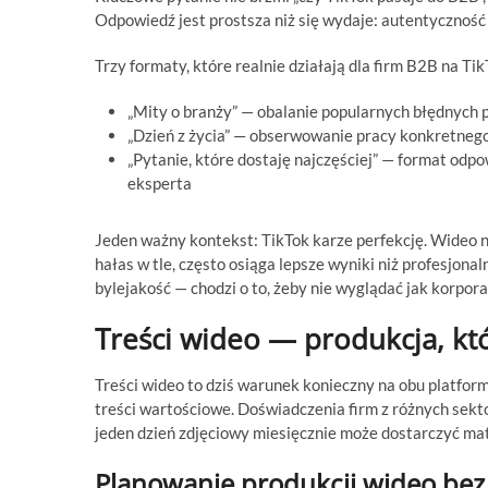
Odpowiedź jest prostsza niż się wydaje: autentyczność
Trzy formaty, które realnie działają dla firm B2B na Tik
„Mity o branży” — obalanie popularnych błędnych p
„Dzień z życia” — obserwowanie pracy konkretnego 
„Pytanie, które dostaję najczęściej” — format odpo
eksperta
Jeden ważny kontekst: TikTok karze perfekcję. Wideo n
hałas w tle, często osiąga lepsze wyniki niż profesjona
bylejakość — chodzi o to, żeby nie wyglądać jak korpor
Treści wideo — produkcja, kt
Treści wideo to dziś warunek konieczny na obu platfo
treści wartościowe. Doświadczenia firm z różnych sekt
jeden dzień zdjęciowy miesięcznie może dostarczyć mate
Planowanie produkcji wideo bez