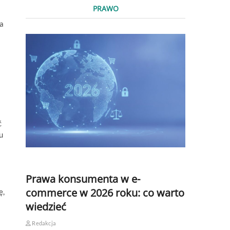
PRAWO
ra
ć
u
Prawa konsumenta w e-
commerce w 2026 roku: co warto
ę,
wiedzieć
Redakcja