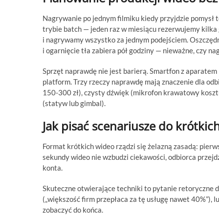
Nagrywanie po jednym filmiku kiedy przyjdzie pomysł t
trybie batch — jeden raz w miesiącu rezerwujemy kilka
i nagrywamy wszystko za jednym podejściem. Oszczędnoś
i ogarnięcie tła zabiera pół godziny — nieważne, czy n
Sprzęt naprawdę nie jest barierą. Smartfon z aparate
platform. Trzy rzeczy naprawdę mają znaczenie dla odbio
150-300 zł), czysty dźwięk (mikrofon krawatowy kosztu
(statyw lub gimbal).
Jak pisać scenariusze do krótkic
Format krótkich wideo rządzi się żelazną zasadą: pierw
sekundy wideo nie wzbudzi ciekawości, odbiorca przejdz
konta.
Skuteczne otwierające techniki to pytanie retoryczne 
(„większość firm przepłaca za tę usługę nawet 40%”), lu
zobaczyć do końca.